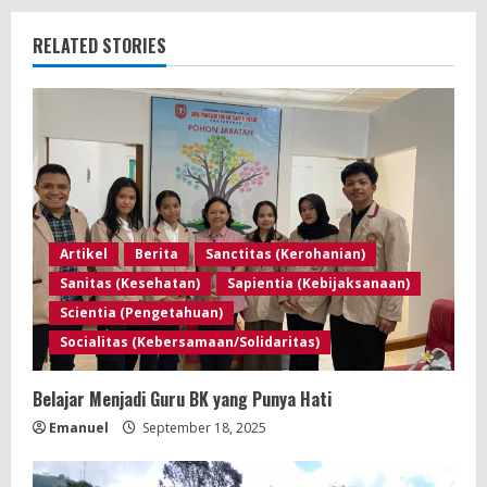
RELATED STORIES
Artikel
Berita
Sanctitas (Kerohanian)
Sanitas (Kesehatan)
Sapientia (Kebijaksanaan)
Scientia (Pengetahuan)
Socialitas (Kebersamaan/Solidaritas)
Belajar Menjadi Guru BK yang Punya Hati
Emanuel
September 18, 2025