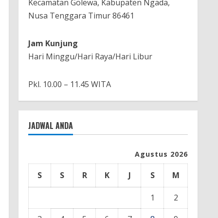
Kecamatan Golewa, Kabupaten Ngada,
Nusa Tenggara Timur 86461
Jam Kunjung
Hari Minggu/Hari Raya/Hari Libur
Pkl. 10.00 – 11.45 WITA
JADWAL ANDA
Agustus 2026
S
S
R
K
J
S
M
1
2