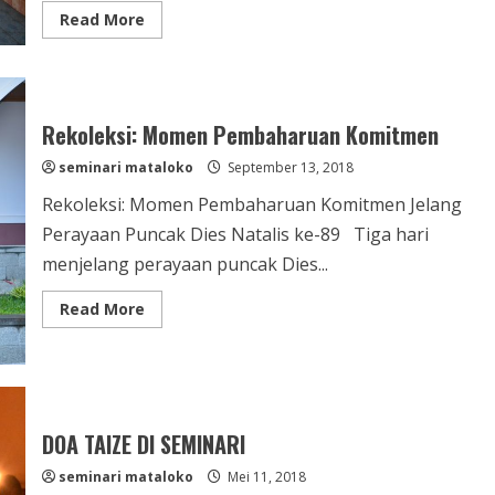
Read
Read More
more
about
Kamar
Mandi,
Memupuk
Kemandirian
dan
Rekoleksi: Momen Pembaharuan Komitmen
Kebersamaan
seminari mataloko
September 13, 2018
Rekoleksi: Momen Pembaharuan Komitmen Jelang
Perayaan Puncak Dies Natalis ke-89 Tiga hari
menjelang perayaan puncak Dies...
Read
Read More
more
about
Rekoleksi:
Momen
Pembaharuan
Komitmen
DOA TAIZE DI SEMINARI
seminari mataloko
Mei 11, 2018