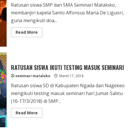
Ratusan siswa SMP dan SMA Seminari Mataloko,
membanjiri kapela Santo Alfonsus Maria De Liguori,
guna mengikuti doa...
Read
Read More
more
about
DOA
TAIZE
DI
SEMINARI
RATUSAN SISWA IKUTI TESTING MASUK SEMINARI
seminari mataloko
Maret 17, 2018
Ratusan siswa SD di Kabupaten Ngada dan Nagekeo
mengikuti testing masuk seminari hari Jumat-Sabtu
(16-17/3/2018) di SMP...
Read
Read More
more
about
RATUSAN
SISWA