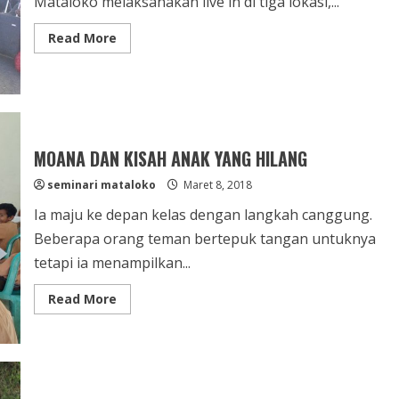
Mataloko melaksanakan live in di tiga lokasi,...
Read
Read More
more
about
SISWA
SEMINARI
LIVE
IN
DI
TIGA
LOKASI
MOANA DAN KISAH ANAK YANG HILANG
seminari mataloko
Maret 8, 2018
Ia maju ke depan kelas dengan langkah canggung.
Beberapa orang teman bertepuk tangan untuknya
tetapi ia menampilkan...
Read
Read More
more
about
MOANA
DAN
KISAH
ANAK
YANG
HILANG