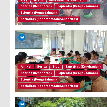
Sanitas (Kesehatan)
Sapientia (Kebijaksanaan)
Scientia (Pengetahuan)
Socialitas (Kebersamaan/Solidaritas)
Artikel
Berita
Blog
Sanctitas (Kerohanian)
Sanitas (Kesehatan)
Sapientia (Kebijaksanaan)
Scientia (Pengetahuan)
Socialitas (Kebersamaan/Solidaritas)