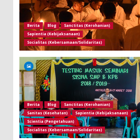
Berita
Blog
Sanctitas (Kerohanian)
Sapientia (Kebijaksanaan)
Socialitas (Kebersamaan/Solidaritas)
Berita
Blog
Sanctitas (Kerohanian)
Sanitas (Kesehatan)
Sapientia (Kebijaksanaan)
Scientia (Pengetahuan)
Socialitas (Kebersamaan/Solidaritas)