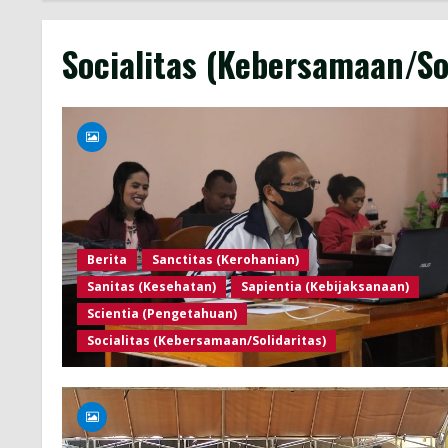
Socialitas (Kebersamaan/So
Berita
Sanctitas (Kerohanian)
Sanitas (Kesehatan)
Sapientia (Kebijaksanaan)
Scientia (Pengetahuan)
Socialitas (Kebersamaan/Solidaritas)