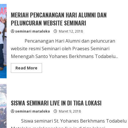
IKUTI
TESTING
MASUK
MERIAH PENCANANGAN HARI ALUMNI DAN
SEMINARI
PELUNCURAN WEBSITE SEMINARI
seminari mataloko
Maret 12, 2018
Pencanangan Hari Alumni dan peluncuran
website resmi Seminari oleh Praeses Seminari
Menengah Santo Yohanes Berkhmans Todabelu...
Read
Read More
more
about
MERIAH
PENCANANGAN
HARI
ALUMNI
DAN
PELUNCURAN
SISWA SEMINARI LIVE IN DI TIGA LOKASI
WEBSITE
SEMINARI
seminari mataloko
Maret 9, 2018
Siswa seminari St. Yohanes Berkhmans Todabelu