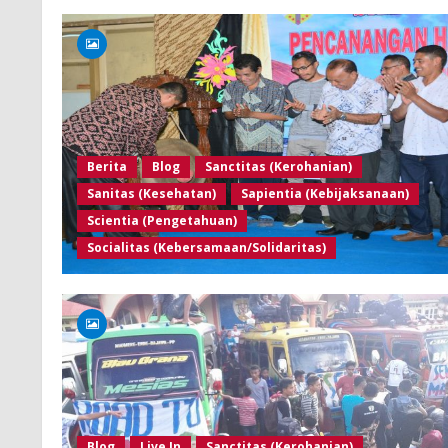
Berita
Blog
Sanctitas (Kerohanian)
Sanitas (Kesehatan)
Sapientia (Kebijaksanaan)
Scientia (Pengetahuan)
Socialitas (Kebersamaan/Solidaritas)
Blog
Live In
Sanctitas (Kerohanian)