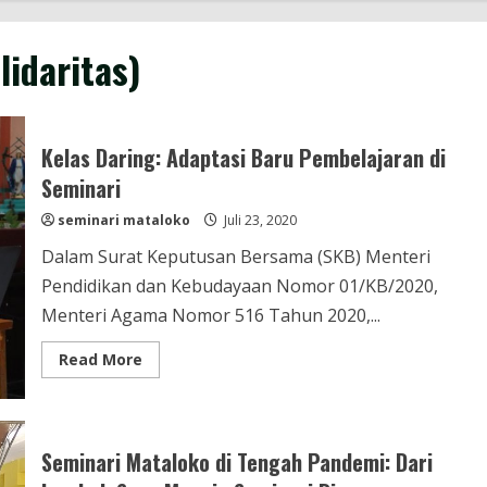
lidaritas)
Kelas Daring: Adaptasi Baru Pembelajaran di
Seminari
seminari mataloko
Juli 23, 2020
Dalam Surat Keputusan Bersama (SKB) Menteri
Pendidikan dan Kebudayaan Nomor 01/KB/2020,
Menteri Agama Nomor 516 Tahun 2020,...
Read
Read More
more
about
Kelas
Daring:
Adaptasi
Baru
Seminari Mataloko di Tengah Pandemi: Dari
Pembelajaran
di