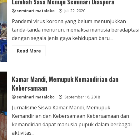
Lembah Sasa Menuju Seminari Diaspora
Seminari
seminari mataloko
Juli 22, 2020
Pandemi virus korona yang belum menunjukkan
tanda-tanda menurun, memaksa manusia beradaptasi
dengan segala jenis gaya kehidupan baru....
Read
Read More
more
about
Seminari
Mataloko
di
Tengah
Kamar Mandi, Memupuk Kemandirian dan
Pandemi:
Dari
Kebersamaan
Lembah
Sasa
seminari mataloko
September 16, 2018
Menuju
Seminari
Jurnalisme Siswa Kamar Mandi, Memupuk
Diaspora
Kemandirian dan Kebersamaan Kebersamaan dan
kemandirian dapat manusia pupuk dalam berbagai
aktivitas...