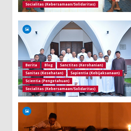
Socialitas (Kebersamaan/Solidaritas)
Berita
Blog
Sanctitas (Kerohanian)
Sanitas (Kesehatan)
Sapientia (Kebijaksanaan)
Scientia (Pengetahuan)
Socialitas (Kebersamaan/Solidaritas)