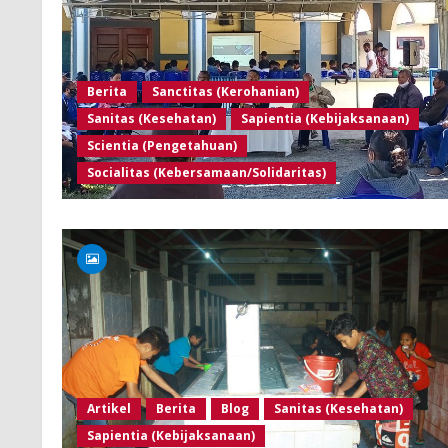
Berita
Sanctitas (Kerohanian)
Sanitas (Kesehatan)
Sapientia (Kebijaksanaan)
Scientia (Pengetahuan)
Socialitas (Kebersamaan/Solidaritas)
Artikel
Berita
Blog
Sanitas (Kesehatan)
Sapientia (Kebijaksanaan)