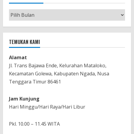
R
Berita
e
Bulanan
a
TEMUKAN KAMI
d
i
Alamat
Jl. Trans Bajawa Ende, Kelurahan Mataloko,
n
Kecamatan Golewa, Kabupaten Ngada, Nusa
Tenggara Timur 86461
g
Jam Kunjung
Hari Minggu/Hari Raya/Hari Libur
Pkl. 10.00 – 11.45 WITA