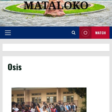
MATALOKO
WATCH
Primary
Menu
Osis