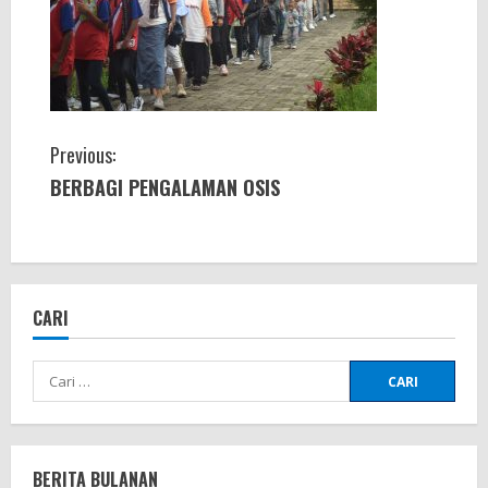
C
Previous:
BERBAGI PENGALAMAN OSIS
o
n
t
CARI
i
Cari
n
untuk:
u
e
BERITA BULANAN