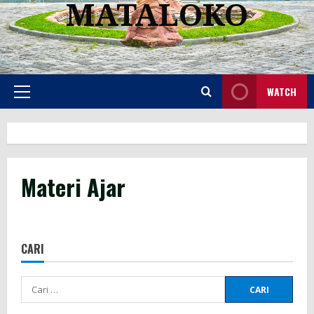
MATALOKO
WATCH
Primary
Menu
Materi Ajar
CARI
Cari
untuk: