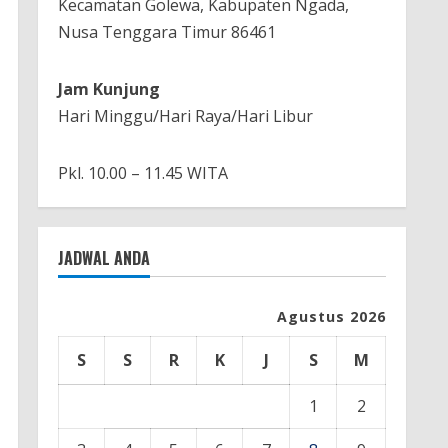
Kecamatan Golewa, Kabupaten Ngada,
Nusa Tenggara Timur 86461
Jam Kunjung
Hari Minggu/Hari Raya/Hari Libur
Pkl. 10.00 – 11.45 WITA
JADWAL ANDA
Agustus 2026
S
S
R
K
J
S
M
1
2