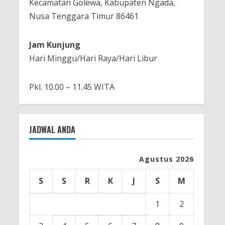
Kecamatan Golewa, Kabupaten Ngada,
Nusa Tenggara Timur 86461
Jam Kunjung
Hari Minggu/Hari Raya/Hari Libur
Pkl. 10.00 – 11.45 WITA
JADWAL ANDA
Agustus 2026
S
S
R
K
J
S
M
1
2