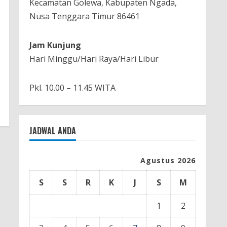
Kecamatan Golewa, Kabupaten Ngada,
Nusa Tenggara Timur 86461
Jam Kunjung
Hari Minggu/Hari Raya/Hari Libur
Pkl. 10.00 – 11.45 WITA
JADWAL ANDA
Agustus 2026
S
S
R
K
J
S
M
1
2