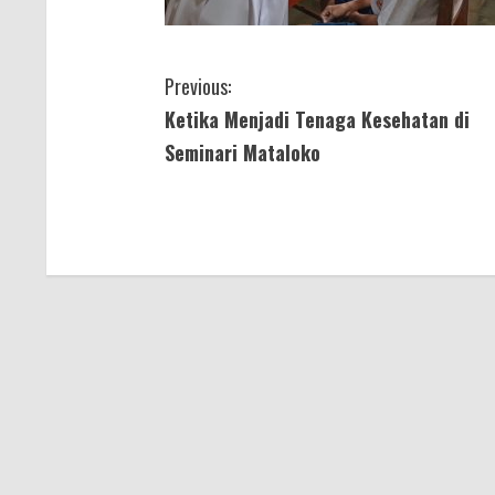
C
Previous:
Ketika Menjadi Tenaga Kesehatan di
o
Seminari Mataloko
n
t
i
n
u
e
R