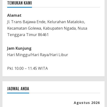
TEMUKAN KAMI
d
i
Alamat
Jl. Trans Bajawa Ende, Kelurahan Mataloko,
n
Kecamatan Golewa, Kabupaten Ngada, Nusa
Tenggara Timur 86461
g
Jam Kunjung
Hari Minggu/Hari Raya/Hari Libur
Pkl. 10.00 – 11.45 WITA
JADWAL ANDA
Agustus 2026