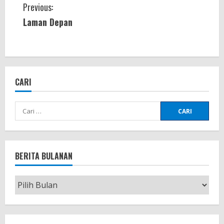
C
Previous:
Laman Depan
o
n
t
CARI
i
Cari
n
untuk:
u
e
BERITA BULANAN
R
Berita
e
Bulanan
a