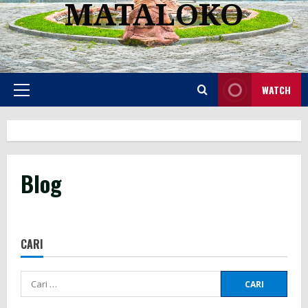
MATALOKO
WATCH
Primary
Menu
Blog
CARI
Cari
untuk: