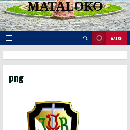
MATALOKO
WATCH
Primary
Menu
png