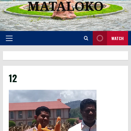
MATALOKO
WATCH
Primary
Menu
12