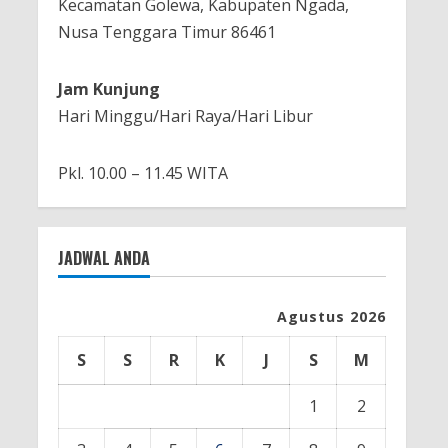
Kecamatan Golewa, Kabupaten Ngada,
Nusa Tenggara Timur 86461
Jam Kunjung
Hari Minggu/Hari Raya/Hari Libur
Pkl. 10.00 – 11.45 WITA
JADWAL ANDA
Agustus 2026
S
S
R
K
J
S
M
1
2