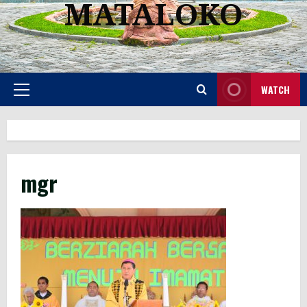
MATALOKO
WATCH
Primary
Menu
mgr