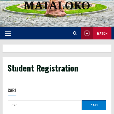
MATALOKO
WATCH
Primary
Menu
Student Registration
CARI
Cari
untuk: