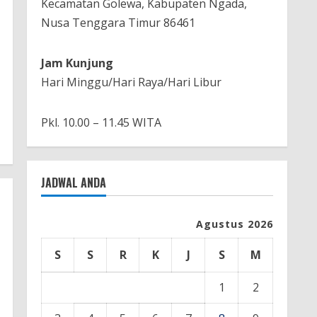
Kecamatan Golewa, Kabupaten Ngada,
Nusa Tenggara Timur 86461
Jam Kunjung
Hari Minggu/Hari Raya/Hari Libur
Pkl. 10.00 – 11.45 WITA
JADWAL ANDA
Agustus 2026
S
S
R
K
J
S
M
1
2