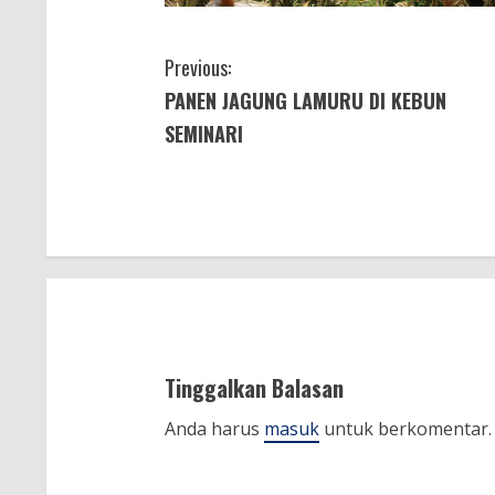
C
Previous:
PANEN JAGUNG LAMURU DI KEBUN
o
SEMINARI
n
t
i
n
u
Tinggalkan Balasan
e
Anda harus
masuk
untuk berkomentar.
R
e