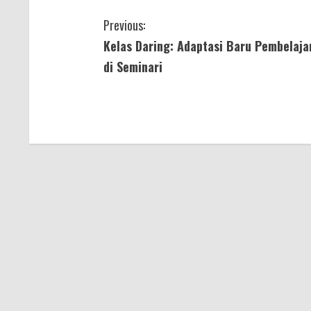
C
Previous:
Kelas Daring: Adaptasi Baru Pembelaja
o
di Seminari
n
t
i
n
u
e
R
e