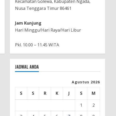
Kecamatan Golewa, Kabupaten Ngada,
Nusa Tenggara Timur 86461
Jam Kunjung
Hari Minggu/Hari Raya/Hari Libur
Pkl. 10.00 – 11.45 WITA
JADWAL ANDA
Agustus 2026
S
S
R
K
J
S
M
1
2