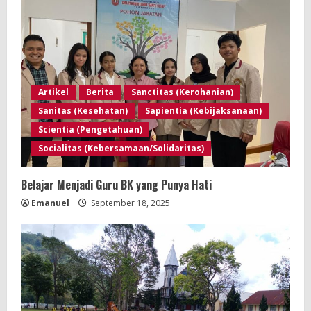
R
e
a
Artikel
Berita
Sanctitas (Kerohanian)
d
Sanitas (Kesehatan)
Sapientia (Kebijaksanaan)
i
Scientia (Pengetahuan)
Socialitas (Kebersamaan/Solidaritas)
n
Belajar Menjadi Guru BK yang Punya Hati
g
Emanuel
September 18, 2025