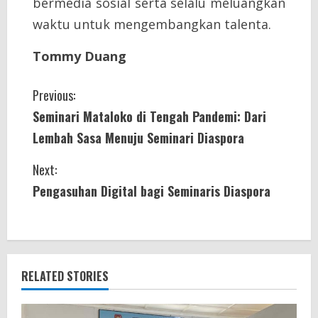
bermedia sosial serta selalu meluangkan
waktu untuk mengembangkan talenta.
Tommy Duang
C
Previous:
Seminari Mataloko di Tengah Pandemi: Dari
o
Lembah Sasa Menuju Seminari Diaspora
n
Next:
t
Pengasuhan Digital bagi Seminaris Diaspora
i
n
u
RELATED STORIES
e