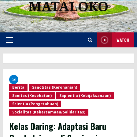
MATALOKO
WATCH
Primary
Menu
Berita
Sanctitas (Kerohanian)
Sanitas (Kesehatan)
Sapientia (Kebijaksanaan)
Scientia (Pengetahuan)
Socialitas (Kebersamaan/Solidaritas)
Kelas Daring: Adaptasi Baru