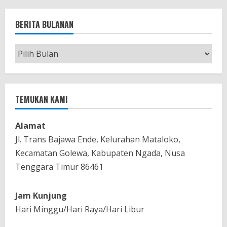
e
BERITA BULANAN
R
e
Berita
Bulanan
a
d
TEMUKAN KAMI
i
Alamat
n
Jl. Trans Bajawa Ende, Kelurahan Mataloko,
g
Kecamatan Golewa, Kabupaten Ngada, Nusa
Tenggara Timur 86461
Jam Kunjung
Hari Minggu/Hari Raya/Hari Libur