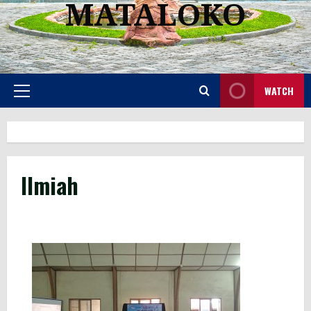
MATALOKO
WATCH
Primary
Menu
Ilmiah