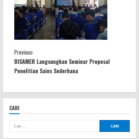
C
Previous:
BISAMER Langsungkan Seminar Proposal
o
Penelitian Sains Sederhana
n
t
i
CARI
n
Cari
u
untuk: