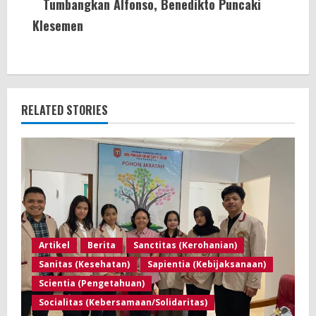
Tumbangkan Alfonso, Benedikto Puncaki
Klesemen
RELATED STORIES
Artikel
Berita
Sanctitas (Kerohanian)
Sanitas (Kesehatan)
Sapientia (Kebijaksanaan)
Scientia (Pengetahuan)
Socialitas (Kebersamaan/Solidaritas)