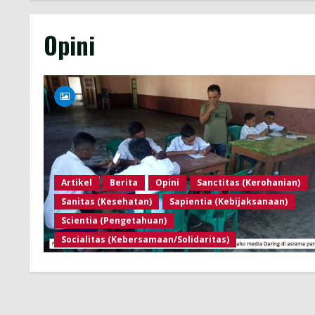
Opini
Artikel
Berita
Opini
Sanctitas (Kerohanian)
Sanitas (Kesehatan)
Sapientia (Kebijaksanaan)
Scientia (Pengetahuan)
Socialitas (Kebersamaan/Solidaritas)