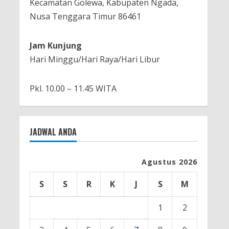
Kecamatan Golewa, Kabupaten Ngada,
Nusa Tenggara Timur 86461
Jam Kunjung
Hari Minggu/Hari Raya/Hari Libur
Pkl. 10.00 – 11.45 WITA
JADWAL ANDA
Agustus 2026
S
S
R
K
J
S
M
1
2