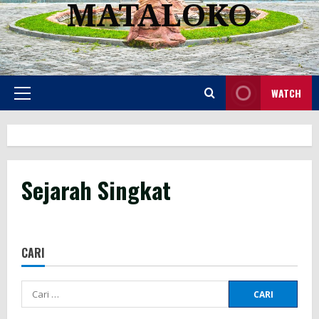
MATALOKO
WATCH
Primary
Menu
Sejarah Singkat
CARI
Cari
untuk: