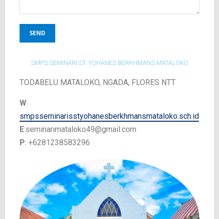
SMPS SEMINARI ST. YOHANES BERKHMANS MATALOKO
TODABELU MATALOKO, NGADA, FLORES NTT
W
:
smpsseminarisstyohanesberkhmansmataloko.sch.id
E
:seminarimataloko49@gmail.com
P
: +6281238583296