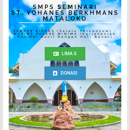
SMPS SEMINARI
ST. YOHANES BERKHMANS
MATALOKO
SEMPER RIDENS (Selalu Tersenyum) ;
MAXIME FACERE MINIMA (Kerjakanlah
Hal-Hal Kecil Dengan Hati Besar)
LIMA S
DONASI