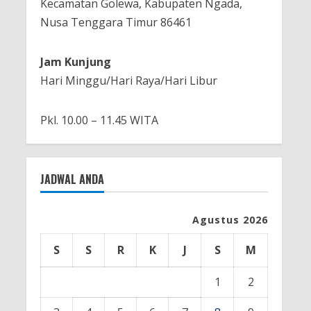
Kecamatan Golewa, Kabupaten Ngada,
Nusa Tenggara Timur 86461
Jam Kunjung
Hari Minggu/Hari Raya/Hari Libur
Pkl. 10.00 – 11.45 WITA
JADWAL ANDA
Agustus 2026
S
S
R
K
J
S
M
1
2