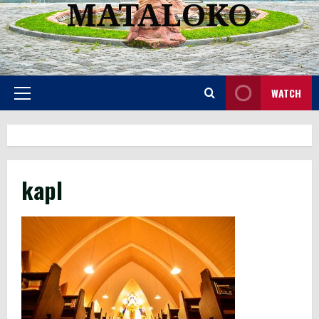
MATALOKO
WATCH
Primary
Menu
kapl